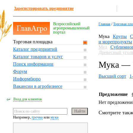
Зарегистрировать предприятие
Всероссийский
Главная
/
Торговая пл
агропромышленный
портал
Мука
Крупы
С
Торговая площадка
и морепродукты
Мед
Сублимиов
Каталог предприятий
Древесный угол
Каталог товаров и услуг
Мука — 
Поиск информации
Форум
Высший сорт
1
Информбюро
Вакансии в агробизнесе
Предложение
Вход для клиентов
Нет предложени
Смотрите такж
Например,
гречка
или
мука