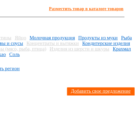
Разместить товар в каталоге товаров
птицы
Яйцо
Молочная продукция
Продукты из муки
Рыба
вы и соусы
Концентраты и вытяжки
Кондитерские изделия
ы (мясо, рыба, птица)
Изделия из шерсти и шкуры
Крахмал
као
Соль
ь регион
Я
Добавить свое предложение