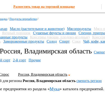
Разместить товар на торговой площадке
ощадка
/
Продукты переработки
/
ахар
Масло (растительное и животное)
Мясопродукты
Мясо 
Яичный порошок
Сушеные фрукты и овощи
Специи, припра
анные продукты
Консервы (овощи, плодово-ягодные)
Консерв
ь
Замороженные продукты
Солод
Спирт
Соки
Чай, кофе, ка
Россия, Владимирская область
Сменит
-й сорт
2-й сорт
Прочие
Спрос
Россия, Владимирская область
й для региона
Россия, Владимирская область
cменить регион
е предприятия из раздела «
Мука
» каталога предприятий.