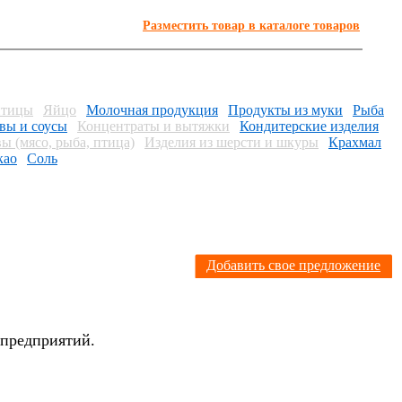
Разместить товар в каталоге товаров
птицы
Яйцо
Молочная продукция
Продукты из муки
Рыба
вы и соусы
Концентраты и вытяжки
Кондитерские изделия
ы (мясо, рыба, птица)
Изделия из шерсти и шкуры
Крахмал
као
Соль
Я
Добавить свое предложение
 предприятий.