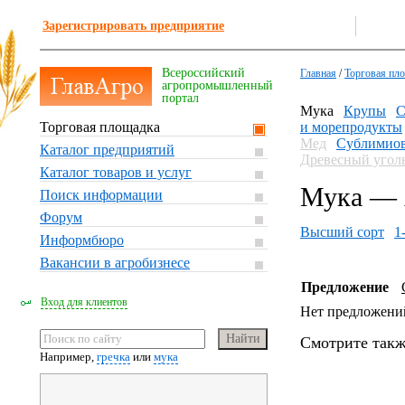
Зарегистрировать предприятие
Всероссийский
Главная
/
Торговая пл
агропромышленный
портал
Мука
Крупы
С
Торговая площадка
и морепродукты
Мед
Сублимиов
Каталог предприятий
Древесный угол
Каталог товаров и услуг
Мука — 
Поиск информации
Форум
Высший сорт
1
Информбюро
Вакансии в агробизнесе
Предложение
Вход для клиентов
Нет предложени
Смотрите такж
Например,
гречка
или
мука