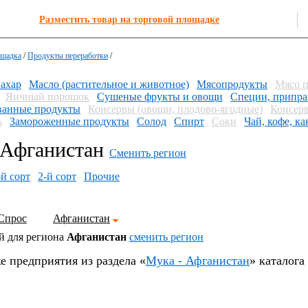
Разместить товар на торговой площадке
ощадка
/
Продукты переработки
/
ахар
Масло (растительное и животное)
Мясопродукты
Мясо 
Яичный порошок
Сушеные фрукты и овощи
Специи, припра
анные продукты
Консервы (овощи, плодово-ягодные)
Консерв
ь
Замороженные продукты
Солод
Спирт
Соки
Чай, кофе, ка
Афганистан
Сменить регион
-й сорт
2-й сорт
Прочие
Спрос
Афганистан
й для региона
Афганистан
cменить регион
е предприятия из раздела «
Мука - Афганистан
» каталога