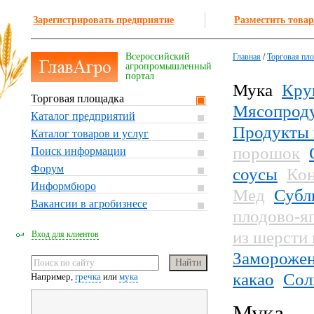
Зарегистрировать предприятие
Разместить товар
Всероссийский
Главная
/
Торговая пл
агропромышленный
портал
Мука
Кру
Торговая площадка
Мясопрод
Каталог предприятий
Продукты 
Каталог товаров и услуг
порошок
Поиск информации
Форум
соусы
Кон
Информбюро
Мед
Субл
Вакансии в агробизнесе
плодово-я
из шерсти
Вход для клиентов
Заморожен
какао
Сол
Например,
гречка
или
мука
Мука — 