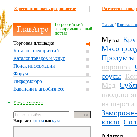
Зарегистрировать предприятие
Разместить товар
Всероссийский
Главная
/
Торговая пл
агропромышленный
портал
Мука
Кру
Торговая площадка
Мясопрод
Каталог предприятий
Продукты 
Каталог товаров и услуг
порошок
Поиск информации
Форум
соусы
Кон
Информбюро
Мед
Субл
Вакансии в агробизнесе
плодово-я
из шерсти
Вход для клиентов
Заморожен
какао
Сол
Например,
гречка
или
мука
Мука — 