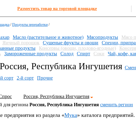
Разместить товар на торговой площадке
ощадка
/
Продукты переработки
/
ахар
Масло (растительное и животное)
Мясопродукты
Мясо 
Яичный порошок
Сушеные фрукты и овощи
Специи, припра
анные продукты
Консервы (овощи, плодово-ягодные)
Консерв
ь
Замороженные продукты
Солод
Спирт
Соки
Чай, кофе, ка
Россия, Республика Ингушетия
Смен
-й сорт
2-й сорт
Прочие
Спрос
Россия, Республика Ингушетия
й для региона
Россия, Республика Ингушетия
cменить регион
е предприятия из раздела «
Мука
» каталога предприятий.