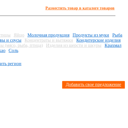
Разместить товар в каталоге товаров
птицы
Яйцо
Молочная продукция
Продукты из муки
Рыба
вы и соусы
Концентраты и вытяжки
Кондитерские изделия
ы (мясо, рыба, птица)
Изделия из шерсти и шкуры
Крахмал
као
Соль
ить регион
Я
Добавить свое предложение