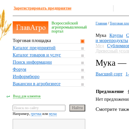
Зарегистрировать предприятие
Всероссийский
Главная
/
Торговая пл
агропромышленный
портал
Мука
Крупы
С
Торговая площадка
и морепродукты
Мед
Сублимиов
Каталог предприятий
Древесный угол
Каталог товаров и услуг
Мука — 
Поиск информации
Форум
Высший сорт
1
Информбюро
Вакансии в агробизнесе
Предложение
Вход для клиентов
Нет предложени
Смотрите такж
Например,
гречка
или
мука