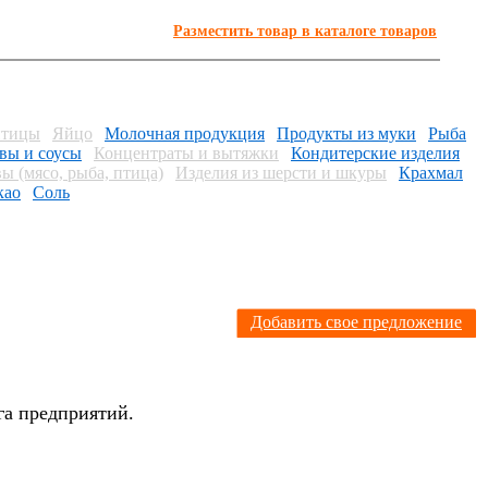
Разместить товар в каталоге товаров
птицы
Яйцо
Молочная продукция
Продукты из муки
Рыба
вы и соусы
Концентраты и вытяжки
Кондитерские изделия
ы (мясо, рыба, птица)
Изделия из шерсти и шкуры
Крахмал
као
Соль
Я
Добавить свое предложение
га предприятий.