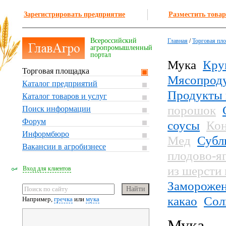
Зарегистрировать предприятие
Разместить товар
Всероссийский
Главная
/
Торговая пл
агропромышленный
портал
Мука
Кру
Торговая площадка
Мясопрод
Каталог предприятий
Продукты 
Каталог товаров и услуг
порошок
Поиск информации
Форум
соусы
Кон
Информбюро
Мед
Субл
Вакансии в агробизнесе
плодово-я
из шерсти
Вход для клиентов
Заморожен
какао
Сол
Например,
гречка
или
мука
Мука — 