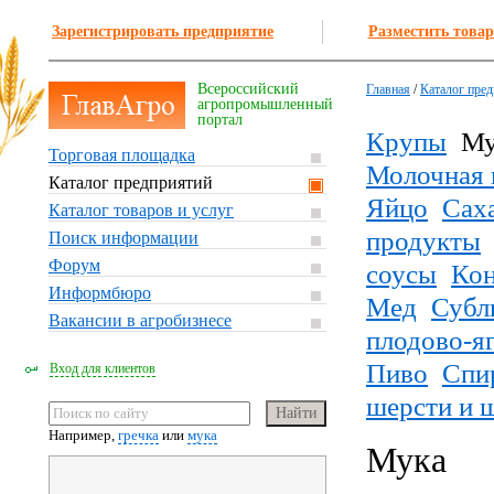
Зарегистрировать предприятие
Разместить товар
Всероссийский
Главная
/
Каталог пре
агропромышленный
портал
Крупы
Му
Торговая площадка
Молочная 
Каталог предприятий
Яйцо
Сах
Каталог товаров и услуг
продукты
Поиск информации
Форум
соусы
Кон
Информбюро
Мед
Субл
Вакансии в агробизнесе
плодово-я
Пиво
Спи
Вход для клиентов
шерсти и 
Например,
гречка
или
мука
Мука