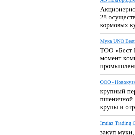
АО Новгородск
Акционерно
28 осуществ
кормовых ку
Мука UNO Best
ТОО «Бест К
момент ком
промышленн
ООО «Новокузн
крупный пе
пшеничной в
крупы и отр
Imtiaz Trading 
закуп муки,