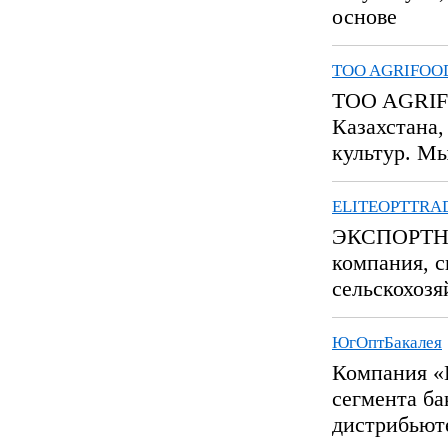
основе
TOO AGRIFOO
TOO AGRIFO
Казахстана
культур. Мы
ELITEOPTTRA
ЭКСПОРТН
компания, 
сельскохозя
ЮгОптБакалея
Компания «
сегмента ба
дистрибьюте