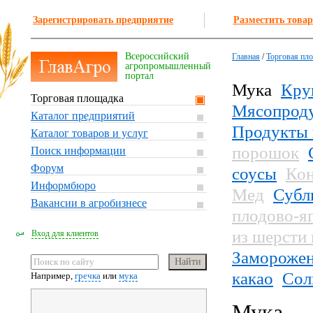
Зарегистрировать предприятие
Разместить товар
Всероссийский
Главная
/
Торговая пл
агропромышленный
портал
Мука
Кру
Торговая площадка
Мясопрод
Каталог предприятий
Продукты 
Каталог товаров и услуг
порошок
Поиск информации
Форум
соусы
Кон
Информбюро
Мед
Субл
Вакансии в агробизнесе
плодово-я
из шерсти
Вход для клиентов
Заморожен
какао
Сол
Например,
гречка
или
мука
Мука — 