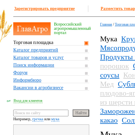
Зарегистрировать предприятие
Разместить товар
Всероссийский
Главная
/
Торговая пл
агропромышленный
портал
Мука
Кру
Торговая площадка
Мясопрод
Каталог предприятий
Продукты 
Каталог товаров и услуг
порошок
Поиск информации
Форум
соусы
Кон
Информбюро
Мед
Субл
Вакансии в агробизнесе
плодово-я
из шерсти
Вход для клиентов
Заморожен
какао
Сол
Например,
гречка
или
мука
Мука — 