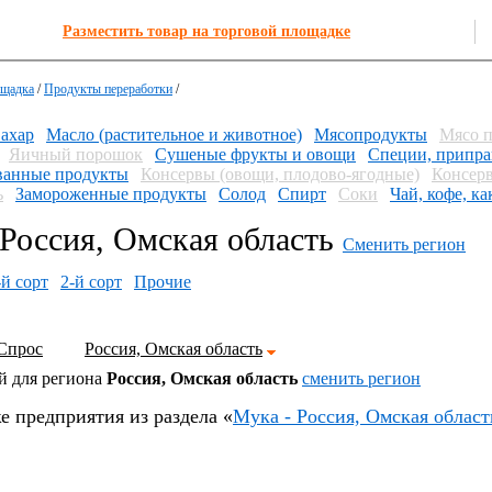
Разместить товар на торговой площадке
ощадка
/
Продукты переработки
/
ахар
Масло (растительное и животное)
Мясопродукты
Мясо 
Яичный порошок
Сушеные фрукты и овощи
Специи, припра
анные продукты
Консервы (овощи, плодово-ягодные)
Консерв
ь
Замороженные продукты
Солод
Спирт
Соки
Чай, кофе, ка
Россия, Омская область
Сменить регион
-й сорт
2-й сорт
Прочие
Спрос
Россия, Омская область
й для региона
Россия, Омская область
cменить регион
е предприятия из раздела «
Мука - Россия, Омская област