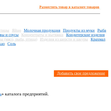
Разместить товар в каталоге товаров
птицы
Яйцо
Молочная продукция
Продукты из муки
Рыба
вы и соусы
Концентраты и вытяжки
Кондитерские изделия
ы (мясо, рыба, птица)
Изделия из шерсти и шкуры
Крахмал
као
Соль
Я
Добавить свое предложение
ь
» каталога предприятий.