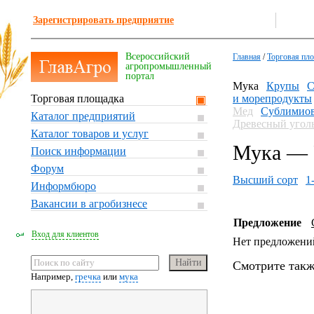
Зарегистрировать предприятие
Всероссийский
Главная
/
Торговая пл
агропромышленный
портал
Мука
Крупы
С
Торговая площадка
и морепродукты
Мед
Сублимиов
Каталог предприятий
Древесный угол
Каталог товаров и услуг
Мука — 
Поиск информации
Форум
Высший сорт
1
Информбюро
Вакансии в агробизнесе
Предложение
Вход для клиентов
Нет предложени
Смотрите такж
Например,
гречка
или
мука