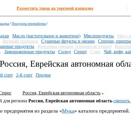
Разместить товар на торговой площадке
ощадка
/
Продукты переработки
/
ахар
Масло (растительное и животное)
Мясопродукты
Мясо 
Яичный порошок
Сушеные фрукты и овощи
Специи, припра
анные продукты
Консервы (овощи, плодово-ягодные)
Консерв
ь
Замороженные продукты
Солод
Спирт
Соки
Чай, кофе, ка
оссия, Еврейская автономная обл
-й сорт
2-й сорт
Прочие
Спрос
Россия, Еврейская автономная область
й для региона
Россия, Еврейская автономная область
cменить
е предприятия из раздела «
Мука
» каталога предприятий.