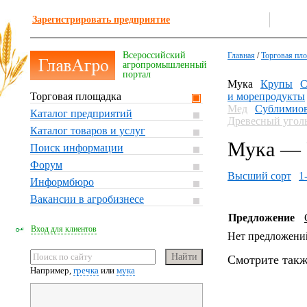
Зарегистрировать предприятие
Всероссийский
Главная
/
Торговая пл
агропромышленный
портал
Мука
Крупы
С
Торговая площадка
и морепродукты
Мед
Сублимиов
Каталог предприятий
Древесный угол
Каталог товаров и услуг
Мука — Р
Поиск информации
Форум
Высший сорт
1
Информбюро
Вакансии в агробизнесе
Предложение
Вход для клиентов
Нет предложени
Смотрите такж
Например,
гречка
или
мука