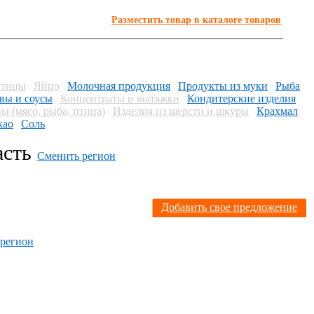
Разместить товар в каталоге товаров
птицы
Яйцо
Молочная продукция
Продукты из муки
Рыба
вы и соусы
Концентраты и вытяжки
Кондитерские изделия
ы (мясо, рыба, птица)
Изделия из шерсти и шкуры
Крахмал
као
Соль
асть
Сменить регион
Я
Добавить свое предложение
 регион