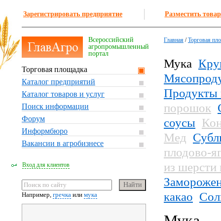
Зарегистрировать предприятие
Разместить товар
Всероссийский
Главная
/
Торговая пл
агропромышленный
портал
Мука
Кру
Торговая площадка
Мясопрод
Каталог предприятий
Продукты 
Каталог товаров и услуг
порошок
Поиск информации
Форум
соусы
Кон
Информбюро
Мед
Субл
Вакансии в агробизнесе
плодово-я
из шерсти
Вход для клиентов
Заморожен
какао
Сол
Например,
гречка
или
мука
Мука — 