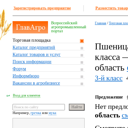
Зарегистрировать предприятие
Разместить товар
Всероссийский
Главная
/
Торговая пл
агропромышленный
портал
Торговая площадка
Пшеница
Каталог предприятий
класса 
Каталог товаров и услуг
Поиск информации
область
Форум
Информбюро
3-й класс
Вакансии в агробизнесе
Вход для клиентов
Предложение
Нет предл
Например,
гречка
или
мука
область
c