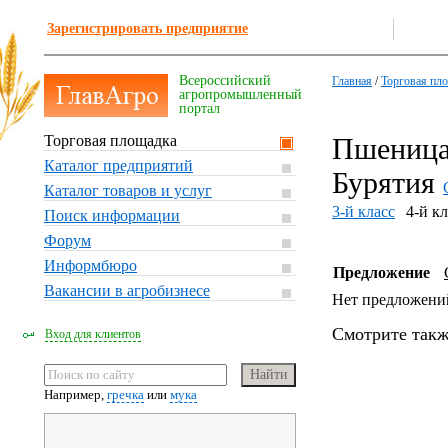
Зарегистрировать предприятие
Всероссийский
Главная
/
Торговая пл
агропромышленный
портал
Торговая площадка
Пшеница,
Каталог предприятий
Бурятия
Каталог товаров и услуг
3-й класс
4-й кл
Поиск информации
Форум
Информбюро
Предложение
Вакансии в агробизнесе
Нет предложени
Смотрите такж
Вход для клиентов
Например,
гречка
или
мука