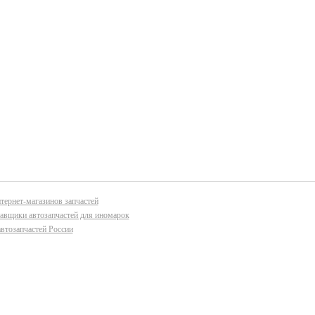
тернет-магазинов запчастей
авщики автозапчастей для иномарок
втозапчастей России