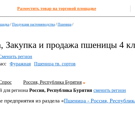
Разместить товар на торговой площадке
ощадка
/
Продукция растениеводства
/
Пшеница
/
 Закупка и продажа пшеницы 4 кл
Сменить регион
асс
Фуражная
Пшеница тв. сортов
Спрос
Россия, Республика Бурятия
й для региона
Россия, Республика Бурятия
cменить регион
е предприятия из раздела «
Пшеница - Россия, Республик