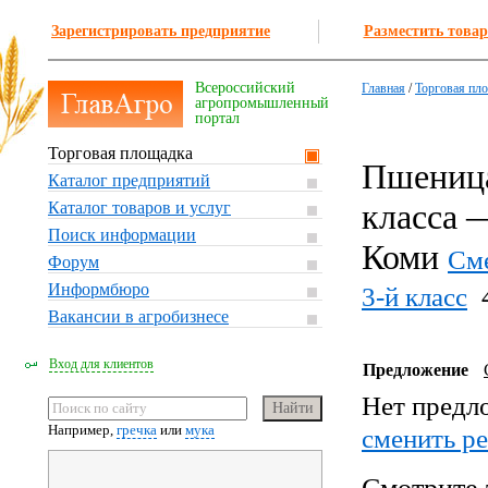
Зарегистрировать предприятие
Разместить товар
Всероссийский
Главная
/
Торговая пл
агропромышленный
портал
Торговая площадка
Пшеница
Каталог предприятий
класса 
Каталог товаров и услуг
Поиск информации
Коми
Сме
Форум
Информбюро
3-й класс
Вакансии в агробизнесе
Вход для клиентов
Предложение
Нет предл
Например,
гречка
или
мука
cменить р