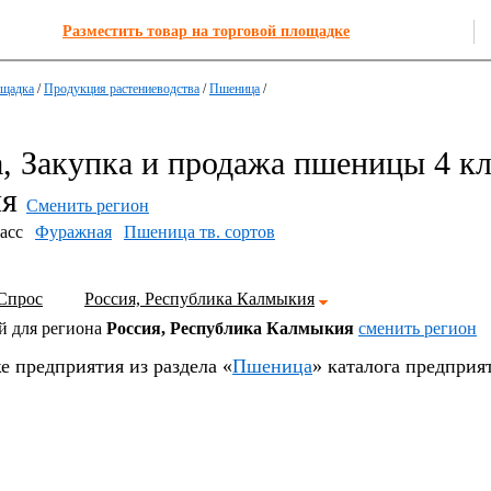
Разместить товар на торговой площадке
ощадка
/
Продукция растениеводства
/
Пшеница
/
 Закупка и продажа пшеницы 4 кл
ия
Сменить регион
асс
Фуражная
Пшеница тв. сортов
Спрос
Россия, Республика Калмыкия
й для региона
Россия, Республика Калмыкия
cменить регион
е предприятия из раздела «
Пшеница
» каталога предприя