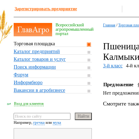
Зарегистрировать предприятие
Всероссийский
Главная
/
Торговая пл
агропромышленный
портал
Торговая площадка
Пшеница,
Каталог предприятий
Калмык
Каталог товаров и услуг
3-й класс
4-й кл
Поиск информации
Форум
Информбюро
Предложение
Вакансии в агробизнесе
Нет предложени
Смотрите такж
Вход для клиентов
Например,
гречка
или
мука