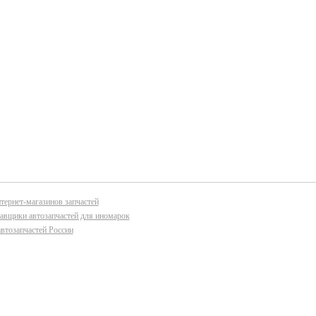
тернет-магазинов запчастей
авщики автозапчастей для иномарок
втозапчастей России