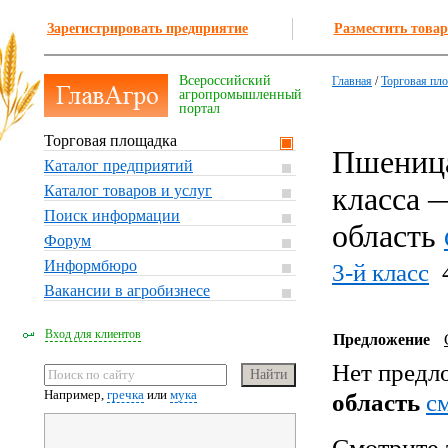
Зарегистрировать предприятие
Разместить товар
Всероссийский
Главная
/
Торговая пл
агропромышленный
портал
Торговая площадка
Пшеница
Каталог предприятий
класса 
Каталог товаров и услуг
Поиск информации
область
Форум
Информбюро
3-й класс
Вакансии в агробизнесе
Вход для клиентов
Предложение
Нет предл
Например,
гречка
или
мука
область
c