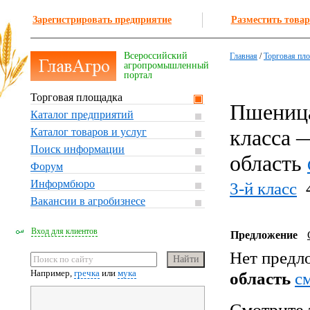
Зарегистрировать предприятие
Разместить товар
Всероссийский
Главная
/
Торговая пл
агропромышленный
портал
Торговая площадка
Пшеница
Каталог предприятий
класса 
Каталог товаров и услуг
Поиск информации
область
Форум
Информбюро
3-й класс
Вакансии в агробизнесе
Вход для клиентов
Предложение
Нет предл
Например,
гречка
или
мука
область
c