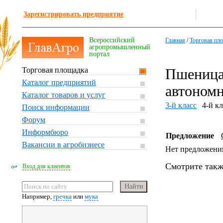
Зарегистрировать предприятие
Всероссийский
Главная
/
Торговая пл
агропромышленный
портал
Торговая площадка
Пшеница,
Каталог предприятий
автоном
Каталог товаров и услуг
3-й класс
4-й кл
Поиск информации
Форум
Информбюро
Предложение
Вакансии в агробизнесе
Нет предложени
Смотрите такж
Вход для клиентов
Например,
гречка
или
мука