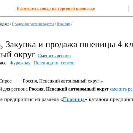
Разместить товар на торговой площадке
ощадка
/
Продукция растениеводства
/
Пшеница
/
 Закупка и продажа пшеницы 4 кл
ный округ
Сменить регион
асс
Фуражная
Пшеница тв. сортов
Спрос
Россия, Ненецкий автономный округ
й для региона
Россия, Ненецкий автономный округ
cменить р
е предприятия из раздела «
Пшеница
» каталога предприя