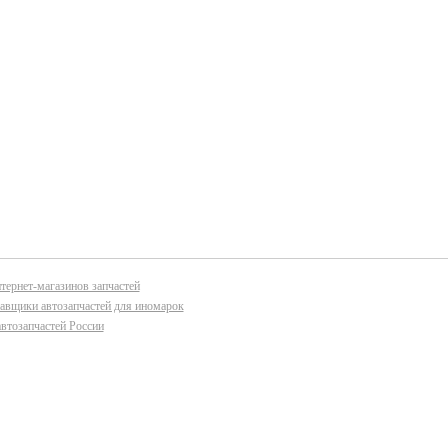
тернет-магазинов запчастей
авщики автозапчастей для иномарок
втозапчастей России