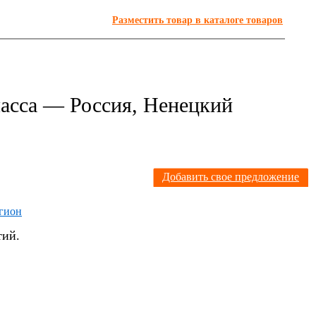
Разместить товар в каталоге товаров
асса — Россия, Ненецкий
Я
Добавить свое предложение
егион
тий.