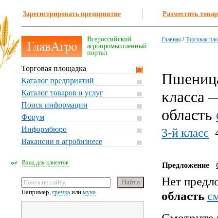
Зарегистрировать предприятие
Разместить товар
Всероссийский
Главная
/
Торговая пл
агропромышленный
портал
Торговая площадка
Пшеница
Каталог предприятий
класса 
Каталог товаров и услуг
Поиск информации
область
Форум
Информбюро
3-й класс
Вакансии в агробизнесе
Вход для клиентов
Предложение
Нет предл
Например,
гречка
или
мука
область
c