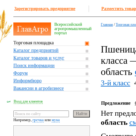
Зарегистрировать предприятие
Разместить товар
Всероссийский
Главная
/
Торговая пл
агропромышленный
портал
Торговая площадка
Пшеница
Каталог предприятий
класса 
Каталог товаров и услуг
Поиск информации
область
Форум
Информбюро
3-й класс
Вакансии в агробизнесе
Вход для клиентов
Предложение
Нет предл
Например,
гречка
или
мука
область
c