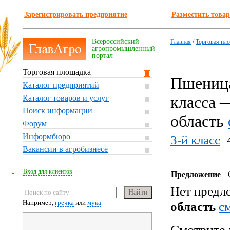
Зарегистрировать предприятие
Разместить товар
Всероссийский
Главная
/
Торговая пл
агропромышленный
портал
Торговая площадка
Пшеница
Каталог предприятий
класса 
Каталог товаров и услуг
Поиск информации
область
Форум
Информбюро
3-й класс
Вакансии в агробизнесе
Вход для клиентов
Предложение
Нет предл
Например,
гречка
или
мука
область
c