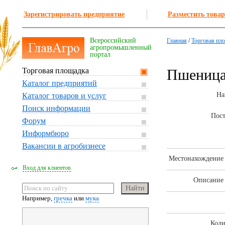
Зарегистрировать предприятие
Разместить товар
Всероссийский
Главная
/
Торговая пл
агропромышленный
портал
Торговая площадка
Пшеница,
Каталог предприятий
На
Каталог товаров и услуг
Поиск информации
Пос
Форум
Информбюро
Вакансии в агробизнесе
Местонахождение 
Вход для клиентов
Описание 
Например,
гречка
или
мука
Коли