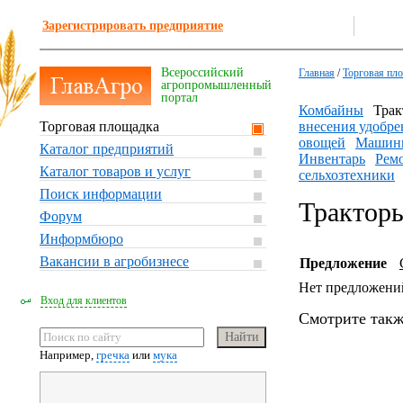
Зарегистрировать предприятие
Всероссийский
Главная
/
Торговая пл
агропромышленный
портал
Комбайны
Трак
Торговая площадка
внесения удобре
овощей
Машины
Каталог предприятий
Инвентарь
Ремо
Каталог товаров и услуг
сельхозтехники
Поиск информации
Трактор
Форум
Информбюро
Вакансии в агробизнесе
Предложение
Нет предложени
Вход для клиентов
Смотрите такж
Например,
гречка
или
мука