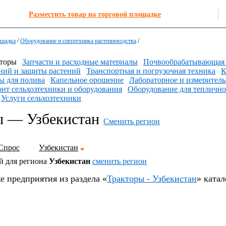
Разместить товар на торговой площадке
ощадка
/
Оборудование и спецтехника растениеводства
/
торы
Запчасти и расходные материалы
Почвообрабатывающая 
ний и защиты растений
Транспортная и погрузочная техника
К
 для полива
Капельное орошение
Лабораторное и измеритель
нт сельхозтехники и оборудования
Оборудование для теплично
Услуги сельхозтехники
ы — Узбекистан
Сменить регион
Спрос
Узбекистан
й для региона
Узбекистан
cменить регион
е предприятия из раздела «
Тракторы - Узбекистан
» ката