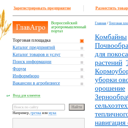
Зарегистрировать предприятие
Разместить товар
Всероссийский
Главная
/
Торговая пл
агропромышленный
портал
Комбайны
Торговая площадка
Почвообра
Каталог предприятий
для покоса
Каталог товаров и услуг
растений
Поиск информации
Форум
Кормоубо
Информбюро
уборки ов
Вакансии в агробизнесе
орошение
Зернообра
Вход для клиентов
сельхозте
тепличного
Например,
гречка
или
мука
навигация