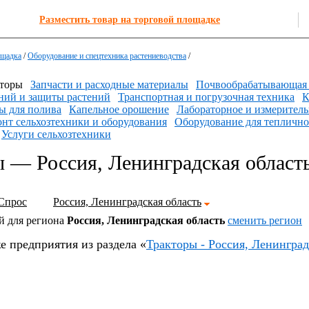
Разместить товар на торговой площадке
ощадка
/
Оборудование и спецтехника растениеводства
/
торы
Запчасти и расходные материалы
Почвообрабатывающая 
ний и защиты растений
Транспортная и погрузочная техника
К
 для полива
Капельное орошение
Лабораторное и измеритель
нт сельхозтехники и оборудования
Оборудование для теплично
Услуги сельхозтехники
 — Россия, Ленинградская област
Спрос
Россия, Ленинградская область
й для региона
Россия, Ленинградская область
cменить регион
е предприятия из раздела «
Тракторы - Россия, Ленинград