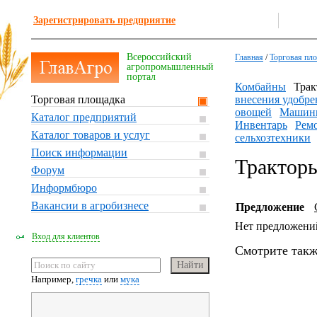
Зарегистрировать предприятие
Всероссийский
Главная
/
Торговая пл
агропромышленный
портал
Комбайны
Трак
Торговая площадка
внесения удобре
овощей
Машины
Каталог предприятий
Инвентарь
Ремо
Каталог товаров и услуг
сельхозтехники
Поиск информации
Тракторы
Форум
Информбюро
Вакансии в агробизнесе
Предложение
Нет предложени
Вход для клиентов
Смотрите такж
Например,
гречка
или
мука