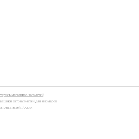
тернет-магазинов запчастей
авщики автозапчастей для иномарок
втозапчастей России