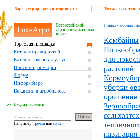
Зарегистрировать предприятие
Разместить товар
Всероссийский
Главная
/
Торговая пл
агропромышленный
портал
Комбайны
Торговая площадка
Почвообра
Каталог предприятий
для покоса
Каталог товаров и услуг
растений
Поиск информации
Форум
Кормоубо
Информбюро
уборки ов
Вакансии в агробизнесе
орошение
Зернообра
Вход для клиентов
сельхозте
тепличного
Например,
гречка
или
мука
навигация