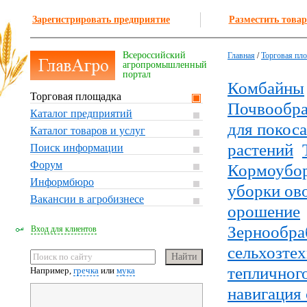
Зарегистрировать предприятие
Разместить товар
Всероссийский
Главная
/
Торговая пл
агропромышленный
портал
Комбайны
Торговая площадка
Почвообра
Каталог предприятий
для покоса
Каталог товаров и услуг
растений
Поиск информации
Форум
Кормоубо
Информбюро
уборки ов
Вакансии в агробизнесе
орошение
Зернообра
Вход для клиентов
сельхозте
тепличного
Например,
гречка
или
мука
навигация