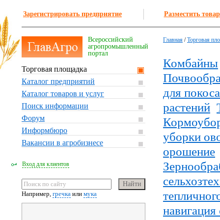
Зарегистрировать предприятие
Разместить товар
Всероссийский
Главная
/
Торговая пл
агропромышленный
портал
Комбайны
Торговая площадка
Почвообра
Каталог предприятий
для покоса
Каталог товаров и услуг
растений
Поиск информации
Форум
Кормоубо
Информбюро
уборки ов
Вакансии в агробизнесе
орошение
Зернообра
Вход для клиентов
сельхозте
тепличного
Например,
гречка
или
мука
навигация