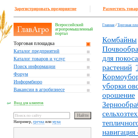
Зарегистрировать предприятие
Разместить товар
Всероссийский
Главная
/
Торговая пл
агропромышленный
портал
Комбайны
Торговая площадка
Почвообра
Каталог предприятий
для покоса
Каталог товаров и услуг
растений
Поиск информации
Форум
Кормоубо
Информбюро
уборки ов
Вакансии в агробизнесе
орошение
Зернообра
Вход для клиентов
сельхозте
тепличного
Например,
гречка
или
мука
навигация