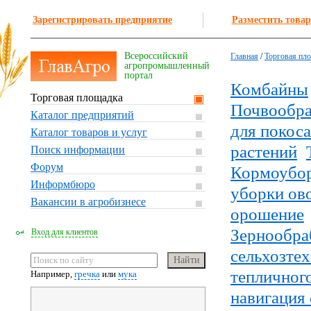
Зарегистрировать предприятие
Разместить товар
Всероссийский
Главная
/
Торговая пл
агропромышленный
портал
Комбайны
Торговая площадка
Почвообра
Каталог предприятий
для покоса
Каталог товаров и услуг
растений
Поиск информации
Форум
Кормоубо
Информбюро
уборки ов
Вакансии в агробизнесе
орошение
Зернообра
Вход для клиентов
сельхозте
тепличного
Например,
гречка
или
мука
навигация