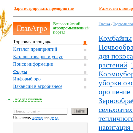
Зарегистрировать предприятие
Разместить товар
Всероссийский
Главная
/
Торговая пл
агропромышленный
портал
Комбайны
Торговая площадка
Почвообра
Каталог предприятий
для покоса
Каталог товаров и услуг
растений
Поиск информации
Форум
Кормоубо
Информбюро
уборки ов
Вакансии в агробизнесе
орошение
Зернообра
Вход для клиентов
сельхозте
тепличного
Например,
гречка
или
мука
навигация