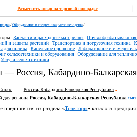
Разместить товар на торговой площадке
ощадка
/
Оборудование и спецтехника растениеводства
/
торы
Запчасти и расходные материалы
Почвообрабатывающая 
ний и защиты растений
Транспортная и погрузочная техника
К
 для полива
Капельное орошение
Лабораторное и измеритель
нт сельхозтехники и оборудования
Оборудование для теплично
Услуги сельхозтехники
ы — Россия, Кабардино-Балкарска
Спрос
Россия, Кабардино-Балкарская Республика
й для региона
Россия, Кабардино-Балкарская Республика
cме
е предприятия из раздела «
Тракторы
» каталога предприя