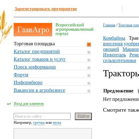
Зарегистрировать предприятие
Всероссийский
Главная
/
Торговая пл
агропромышленный
портал
Комбайны
Трак
Торговая площадка
внесения удобре
овощей
Машины
Каталог предприятий
Инвентарь
Ремо
Каталог товаров и услуг
сельхозтехники
Поиск информации
Трактор
Форум
Информбюро
Вакансии в агробизнесе
Предложение
Нет предложени
Вход для клиентов
Смотрите такж
Например,
гречка
или
мука