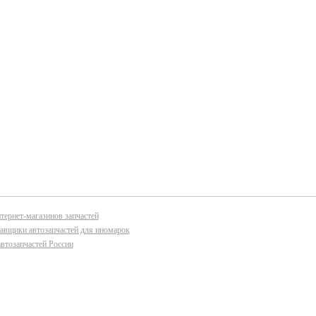
тернет-магазинов запчастей
авщики автозапчастей для иномарок
втозапчастей России