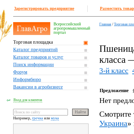
Зарегистрировать предприятие
Разместить товар
Всероссийский
Главная
/
Торговая пл
агропромышленный
портал
Торговая площадка
Пшеница
Каталог предприятий
класса 
Каталог товаров и услуг
Поиск информации
3-й класс
Форум
Информбюро
Вакансии в агробизнесе
Предложение
Нет предл
Вход для клиентов
Смотрите 
Например,
гречка
или
мука
Украина
»