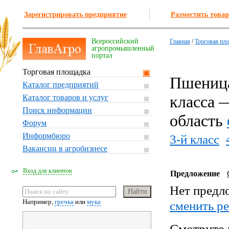
Зарегистрировать предприятие
Разместить товар
Всероссийский
Главная
/
Торговая пл
агропромышленный
портал
Торговая площадка
Пшеница
Каталог предприятий
класса 
Каталог товаров и услуг
Поиск информации
область
Форум
Информбюро
3-й класс
Вакансии в агробизнесе
Вход для клиентов
Предложение
Нет предл
Например,
гречка
или
мука
cменить р