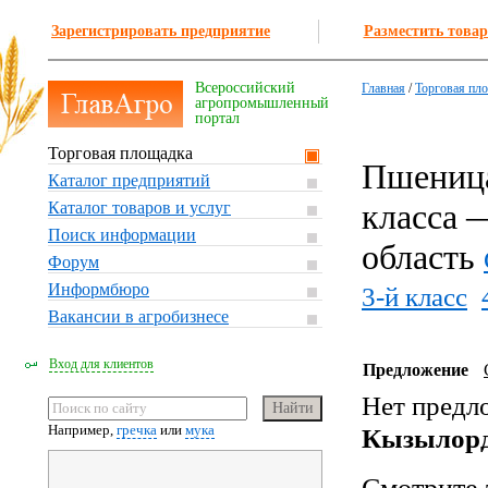
Зарегистрировать предприятие
Разместить товар
Всероссийский
Главная
/
Торговая пл
агропромышленный
портал
Торговая площадка
Пшеница
Каталог предприятий
класса 
Каталог товаров и услуг
Поиск информации
область
Форум
Информбюро
3-й класс
Вакансии в агробизнесе
Вход для клиентов
Предложение
Нет предл
Например,
гречка
или
мука
Кызылорд