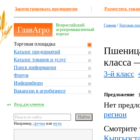
Зарегистрировать предприятие
Разместить товар
Всероссийский
Главная
/
Торговая пл
агропромышленный
портал
Торговая площадка
Пшеница
Каталог предприятий
класса 
Каталог товаров и услуг
Поиск информации
3-й класс
Форум
Информбюро
Вакансии в агробизнесе
Предложение
Нет предл
Вход для клиентов
регион
Например,
гречка
или
мука
Смотрите 
Кыргызст