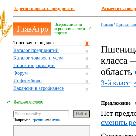
Зарегистрировать предприятие
Разместить товар
Всероссийский
Главная
/
Торговая пл
агропромышленный
портал
Торговая площадка
Пшеница
Каталог предприятий
класса 
Каталог товаров и услуг
Поиск информации
область
Форум
Информбюро
3-й класс
Вакансии в агробизнесе
Вход для клиентов
Предложение
Нет предл
Например,
гречка
или
мука
cменить р