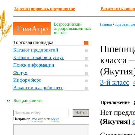
Зарегистрировать предприятие
Разместить товар
Всероссийский
Главная
/
Торговая пл
агропромышленный
портал
Торговая площадка
Пшеница
Каталог предприятий
класса 
Каталог товаров и услуг
Поиск информации
(Якутия
Форум
Информбюро
3-й класс
Вакансии в агробизнесе
Вход для клиентов
Предложение
Нет предл
Например,
гречка
или
мука
(Якутия)