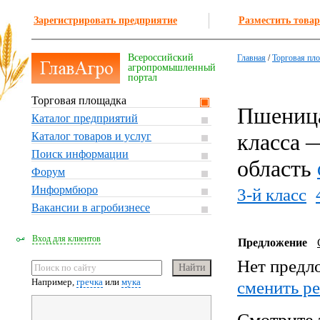
Зарегистрировать предприятие
Разместить товар
Всероссийский
Главная
/
Торговая пл
агропромышленный
портал
Торговая площадка
Пшеница
Каталог предприятий
класса 
Каталог товаров и услуг
Поиск информации
область
Форум
Информбюро
3-й класс
Вакансии в агробизнесе
Вход для клиентов
Предложение
Нет предл
Например,
гречка
или
мука
cменить р