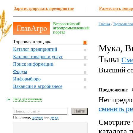
Зарегистрировать предприятие
Разместить товар
Всероссийский
Главная
/
Торговая пл
агропромышленный
портал
Торговая площадка
Мука, В
Каталог предприятий
Тыва
Каталог товаров и услуг
Сме
Поиск информации
Высший с
Форум
Информбюро
Вакансии в агробизнесе
Предложение
Нет предл
Вход для клиентов
cменить р
Например,
гречка
или
мука
Смотрите 
каталога 