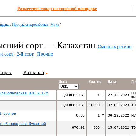
Разместить товар на торговой площадке
ощадка
/
Продукты переработки
/
Мука
/
ысший сорт — Казахстан
Сменить регион
-й сорт
2-й сорт
Прочие
Спрос
Казахстан
Цена
Кол-во
Дата
Пр
ОО
хлебопекарная В/С и 1/С
Договорная
1 т
22.12.2023
Ши
Договорная
10000 т
02.05.2023
ТО
1 сортов
0,35
1 т
06.12.2022
Му
хлебопекарная бумажный
876,92
500 т
15.07.2022
ТО