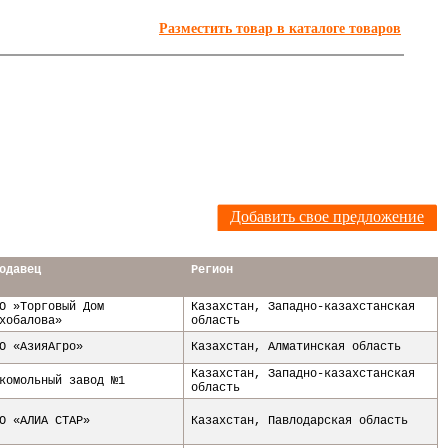
Разместить товар в каталоге товаров
Я
Добавить свое предложение
одавец
Регион
О »Торговый Дом
Казахстан
,
Западно-казахстанская
хобалова»
область
О «АзияАгро»
Казахстан
,
Алматинская область
Казахстан
,
Западно-казахстанская
комольный завод №1
область
О «АЛИА СТАР»
Казахстан
,
Павлодарская область