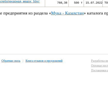
хлебопекарная мешок 50кг
788,38
500 т
15.07.2022
ТО
е предприятия из раздела «
Мука - Казахстан
» каталога п
Обратная связь
|
Книга отзывов и предложений
Разработка ин
Оптовые пост
Поставщики а