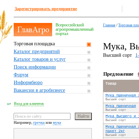
Зарегистрировать предприятие
Всероссийский
Главная
/
Торговая пл
агропромышленный
портал
Торговая площадка
Мука, В
Каталог предприятий
Высший сорт
1
Каталог товаров и услуг
Поиск информации
Предложение
Форум
Информбюро
Товар
Вакансии в агробизнесе
Мука пшеничная 
Высший сорт
Вход для клиентов
Мука пшеничная
Высший сорт
Мука Высшего и 
Высший сорт
Например,
гречка
или
мука
Мука пшеничная 
пакет 2кг
Высший сорт