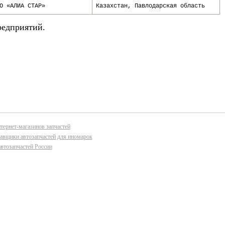
О «АЛИА СТАР»
Казахстан
,
Павлодарская область
редприятий.
тернет-магазинов запчастей
авщики автозапчастей для иномарок
втозапчастей России