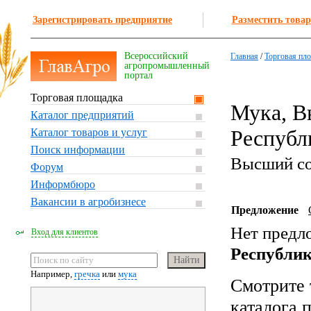
Зарегистрировать предприятие
Разместить товар
Всероссийский
Главная
/
Торговая пл
агропромышленный
портал
Торговая площадка
Мука, В
Каталог предприятий
Респуб
Каталог товаров и услуг
Поиск информации
Высший с
Форум
Информбюро
Вакансии в агробизнесе
Предложение
Нет предл
Вход для клиентов
Республи
Например,
гречка
или
мука
Смотрите 
каталога 