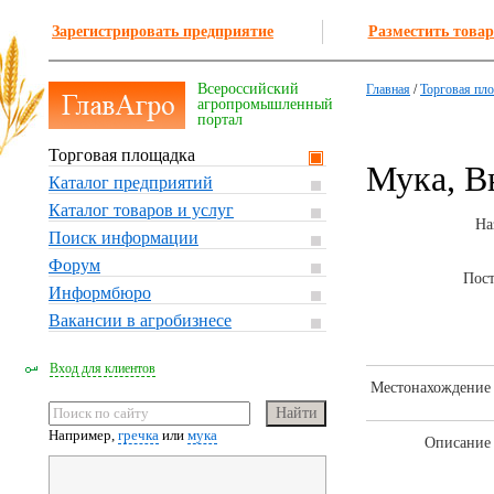
Зарегистрировать предприятие
Разместить товар
Всероссийский
Главная
/
Торговая пл
агропромышленный
портал
Торговая площадка
Мука, В
Каталог предприятий
Каталог товаров и услуг
На
Поиск информации
Форум
Пос
Информбюро
Вакансии в агробизнесе
Вход для клиентов
Местонахождение 
Например,
гречка
или
мука
Описание 