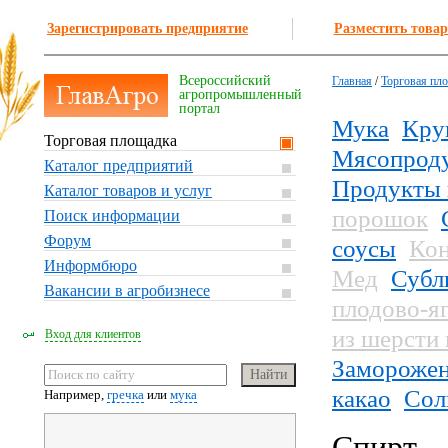
Зарегистрировать предприятие
Разместить товар
Всероссийский
Главная
/
Торговая пл
агропромышленный
портал
Мука
Кру
Торговая площадка
Мясопрод
Каталог предприятий
Продукты 
Каталог товаров и услуг
порошок
Поиск информации
Форум
соусы
Кон
Информбюро
Мед
Субл
Вакансии в агробизнесе
плодово-я
из шерсти
Вход для клиентов
Заморожен
какао
Сол
Например,
гречка
или
мука
Спирт