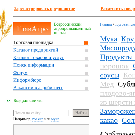
Зарегистрировать предприятие
Разместить товар
Всероссийский
Главная
/
Торговая пл
агропромышленный
портал
Мука
Кру
Торговая площадка
Мясопрод
Каталог предприятий
Продукты 
Каталог товаров и услуг
порошок
Поиск информации
Форум
соусы
Кон
Информбюро
Мед
Субл
Вакансии в агробизнесе
плодово-я
из шерсти
Вход для клиентов
Заморожен
какао
Сол
Например,
гречка
или
мука
Сублими