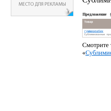
Предложение
Товар
гуммиарабик
Сублимиованные про
Смотрите 
«
Сублими