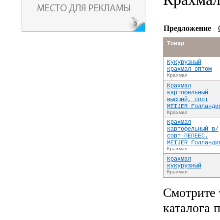
Предложение
Товар
Кукурузный
крахмал оптом
Крахмал
Крахмал
картофельный
высший, сорт
MEIJER Голланди
Крахмал
Крахмал
картофельный в/
сорт ПЕПЕЕС.
MEIJER Голланди
Крахмал
Крахмал
кукурузный
Крахмал
Смотрите 
каталога 