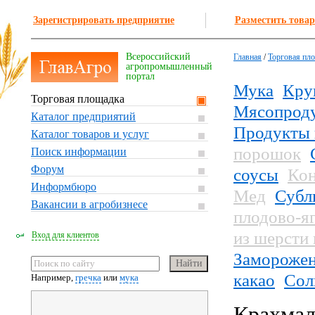
Зарегистрировать предприятие
Разместить товар
Всероссийский
Главная
/
Торговая пл
агропромышленный
портал
Мука
Кру
Торговая площадка
Мясопрод
Каталог предприятий
Продукты 
Каталог товаров и услуг
порошок
Поиск информации
Форум
соусы
Кон
Информбюро
Мед
Субл
Вакансии в агробизнесе
плодово-я
из шерсти
Вход для клиентов
Заморожен
какао
Сол
Например,
гречка
или
мука
Крахма