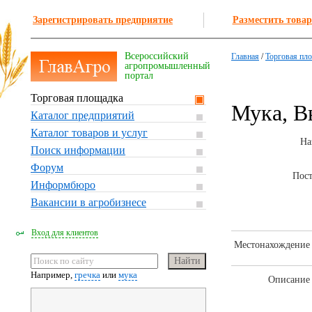
Зарегистрировать предприятие
Разместить товар
Всероссийский
Главная
/
Торговая пл
агропромышленный
портал
Торговая площадка
Мука, В
Каталог предприятий
Каталог товаров и услуг
На
Поиск информации
Форум
Пос
Информбюро
Вакансии в агробизнесе
Вход для клиентов
Местонахождение 
Например,
гречка
или
мука
Описание 