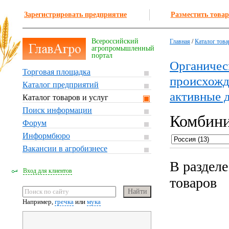
Зарегистрировать предприятие
Разместить товар
Всероссийский
Главная
/
Каталог това
агропромышленный
портал
Органичес
Торговая площадка
происхожд
Каталог предприятий
активные 
Каталог товаров и услуг
Поиск информации
Комбини
Форум
Информбюро
Вакансии в агробизнесе
В раздел
Вход для клиентов
товаров
Например,
гречка
или
мука